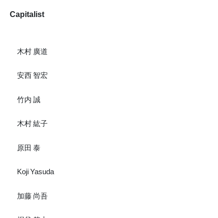
Capitalist
木村 廣道
安西 智宏
竹内 誠
木村 紘子
原田 泰
Koji Yasuda
加藤 尚吾