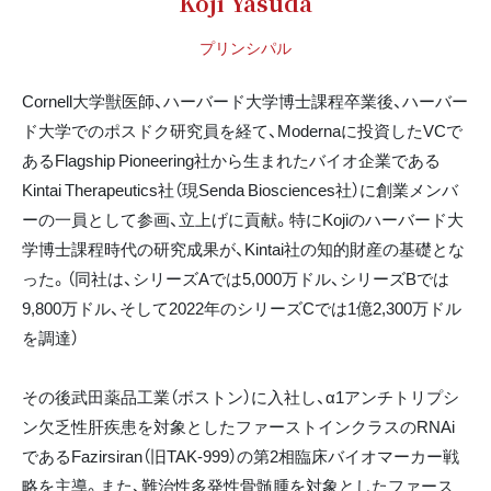
Koji Yasuda
プリンシパル
Cornell大学獣医師、ハーバード大学博士課程卒業後、ハーバー
ド大学でのポスドク研究員を経て、Modernaに投資したVCで
あるFlagship Pioneering社から生まれたバイオ企業である
Kintai Therapeutics社（現Senda Biosciences社）に創業メンバ
ーの一員として参画、立上げに貢献。特にKojiのハーバード大
学博士課程時代の研究成果が、Kintai社の知的財産の基礎とな
った。（同社は、シリーズAでは5,000万ドル、シリーズBでは
9,800万ドル、そして2022年のシリーズCでは1億2,300万ドル
を調達）
その後武田薬品工業（ボストン）に入社し、α1アンチトリプシ
ン欠乏性肝疾患を対象としたファーストインクラスのRNAi
であるFazirsiran（旧TAK-999）の第2相臨床バイオマーカー戦
略を主導。また、難治性多発性骨髄腫を対象としたファース