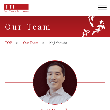
Our Team
TOP
Our Team
Koji Yasuda