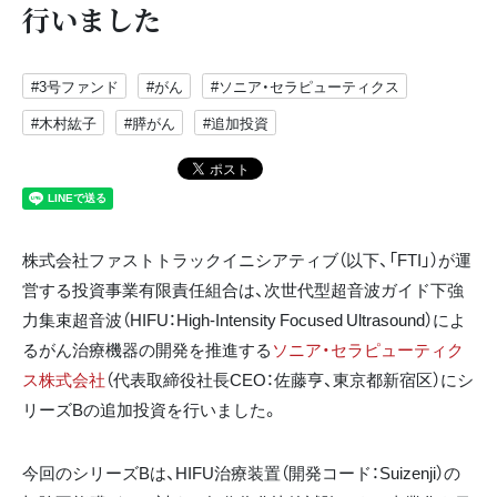
行いました
#3号ファンド
#がん
#ソニア・セラピューティクス
#木村紘子
#膵がん
#追加投資
株式会社ファストトラックイニシアティブ（以下、「FTI」）が運
営する投資事業有限責任組合は、次世代型超音波ガイド下強
力集束超音波（HIFU：High-Intensity Focused Ultrasound）によ
るがん治療機器の開発を推進する
ソニア・セラピューティク
ス株式会社
（代表取締役社長CEO：佐藤亨、東京都新宿区）にシ
リーズBの追加投資を行いました。
今回のシリーズBは、HIFU治療装置（開発コード：Suizenji）の