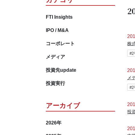
2
FTI Insights
IPO / M&A
201
コーポレート
株
#
メディア
投資先update
201
メ
投資実行
#
アーカイブ
201
投
2026
年
201