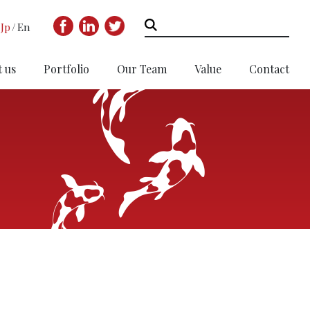
Jp
En
 us
Portfolio
Our Team
Value
Contact