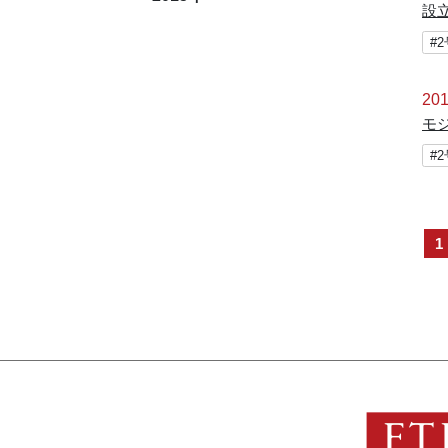
設
#
201
モ
#
1