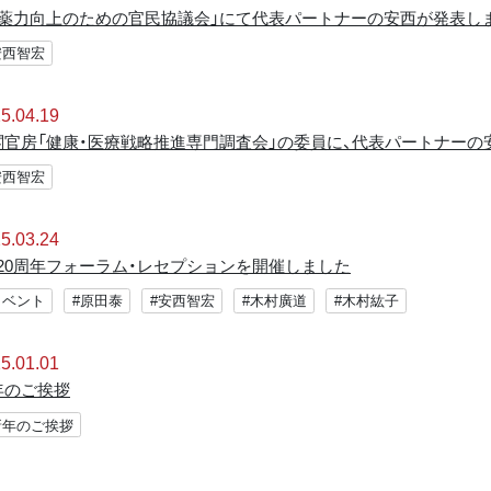
創薬力向上のための官民協議会」にて代表パートナーの安西が発表し
安西智宏
5.04.19
閣官房「健康・医療戦略推進専門調査会」の委員に、代表パートナーの
安西智宏
5.03.24
TI20周年フォーラム・レセプションを開催しました
イベント
#原田泰
#安西智宏
#木村廣道
#木村紘子
5.01.01
年のご挨拶
新年のご挨拶