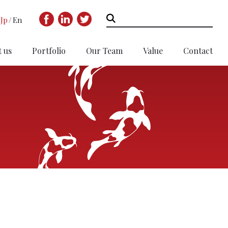
Jp
En
 us
Portfolio
Our Team
Value
Contact