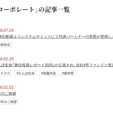
コーポレート」の記事一覧
6.07.24
IKKEI創薬エコシステムサミットにて代表パートナーの安西が登壇し
安西智宏
6.02.20
んぽ生命「責任投資レポート2025」が公表され、当社4号ファンド
イチロウ
#かんぽ生命
#加藤尚吾
#森智世
6.01.01
年のご挨拶
新年のご挨拶