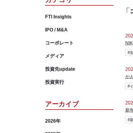
「
FTI Insights
IPO / M&A
202
コーポレート
N
#
メディア
投資先update
202
か
投資実行
#
アーカイブ
202
新
#
2026
年