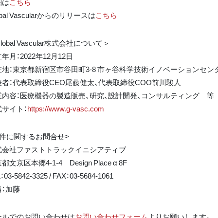
細は
こちら
obal Vascularからのリリースは
こちら
lobal Vascular株式会社について＞
年月：2022年12月12日
在地：東京都新宿区市谷田町3-8 市ヶ谷科学技術イノベーションセンタ
表者：代表取締役CEO尾藤健太、代表取締役COO前川駿人
業内容：医療機器の製造販売、研究、設計開発、コンサルティング 等
式サイト：
https://www.g-vasc.com
本件に関するお問合せ>
式会社ファストトラックイニシアティブ
都文京区本郷4-1-4 Design Place α 8F
：03-5842-3325 / FAX：03-5684-1061
当：加藤
ールでのお問い合わせは
お問い合わせフォーム
よりお願いします。