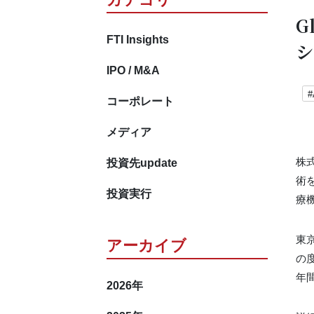
G
FTI Insights
シ
IPO / M&A
#
コーポレート
メディア
投資先update
株
術を
投資実行
療
東京
アーカイブ
の
年
2026
年