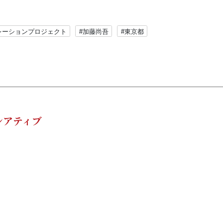
レーションプロジェクト
#加藤尚吾
#東京都
シアティブ