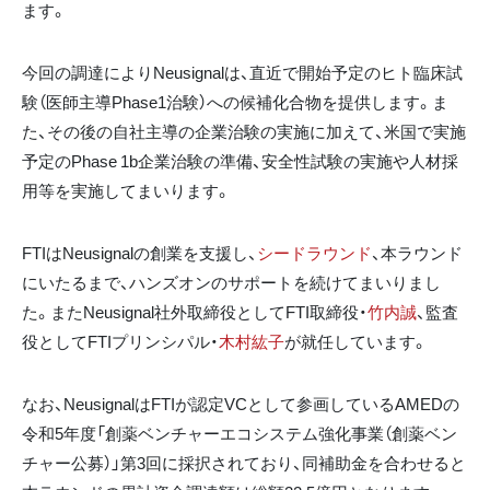
ます。
今回の調達によりNeusignalは、直近で開始予定のヒト臨床試
験（医師主導Phase1治験）への候補化合物を提供します。ま
た、その後の自社主導の企業治験の実施に加えて、米国で実施
予定のPhase 1b企業治験の準備、安全性試験の実施や人材採
用等を実施してまいります。
FTIはNeusignalの創業を支援し、
シードラウンド
、本ラウンド
にいたるまで、ハンズオンのサポートを続けてまいりまし
た。またNeusignal社外取締役としてFTI取締役・
竹内誠
、監査
役としてFTIプリンシパル・
木村紘子
が就任しています。
なお、NeusignalはFTIが認定VCとして参画しているAMEDの
令和5年度「創薬ベンチャーエコシステム強化事業（創薬ベン
チャー公募）」第3回に採択されており、同補助金を合わせると