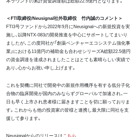
本ラウンドの累計資金調達額は総額22.5億円となります。
＜FTI取締役/Neusignal社外取締役 竹内誠のコメント＞
FTI3号ファンドから2022年9月にNeusignalへの新規投資を実
施し、以降NTX-083の開発推進を中心にサポートしてまいり
ましたが、この度同社が「創薬ベンチャーエコシステム強化事
業」における11億円の補助金も合わせシリーズA総額22.5億円
の資金調達を達成されましたことはとても素晴らしい実績で
あり、心からお祝い申し上げます。
これを契機に同社で開発中の新規作用機序を有する低分子化
合物の臨床開発が国内のみならずグローバルで加速され、一
日も早く上市され患者様に届きますことを切に願っておりま
す。これからも他の投資家の皆様と連携し最大限に同社を支
援して参ります。
Neusignalからのリリースは
こちら