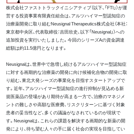
株式会社ファストトラックイニシアティブ（以下、「FTI」）が運
営する投資事業有限責任組合は、アルツハイマー型認知症の
治療薬開発に取り組むNeusignal Therapeutics株式会社（本社：
東京都中央区、代表取締役：吉田欣史、以下「Neusignal」）への
追加投資を実行いたしました。今回のシリーズAの資金調達
総額は約11.5億円となります。
Neusignalは、世界中で急増し続けるアルツハイマー型認知症
に対する画期的な治療薬の開発に向け候補化合物の開発に取
り組む、東北大発シーズの事業化を目指すスタートアップで
す。近年、アルツハイマー型認知症の進行抑制が見込める新
規医薬品の登場があり期待が高まる一方で、治療のマネジメ
ントの難しさや高額な医療費、リスクリターンに基づく対象
患者の妥当性など、多くの議論がなされているのが現状で
す。Neusignalは、これらの課題を解決する画期的な新薬の開
発により、待ち望む人々の手に届く社会の実現を目指してい