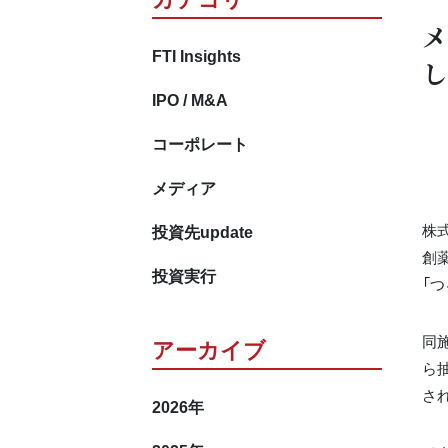
メ
FTI Insights
し
IPO / M&A
コーポレート
メディア
投資先update
株
創
投資実行
「
同
アーカイブ
ら
さ
2026
年