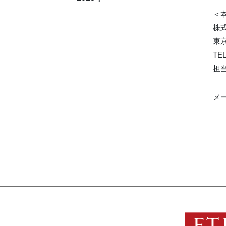
＜
株
東京
TEL
担
メ