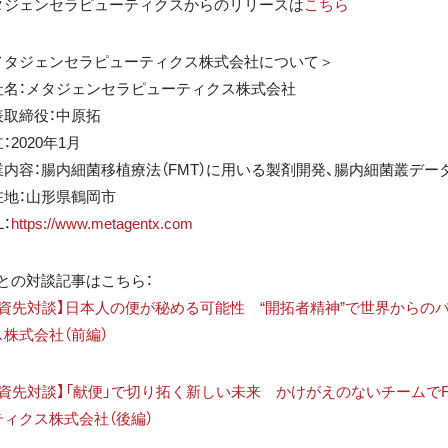
タジェンセラピューティクスからのリリースは
こちら
メタジェンセラピューティクス株式会社について＞
社名：メタジェンセラピューティクス株式会社
表取締役：中原拓
：2020年1月
業内容：腸内細菌移植療法（FMT）に用いる製剤開発、腸内細菌叢デ
在地：山形県鶴岡市
L：
https://www.metagentx.com
Iとの対談記事はこちら：
投資先対談】日本人の便が秘める可能性 “開拓者精神”で世界からの
ス株式会社（前編）
投資先対談】「献便」で切り拓く新しい未来 かけがえのないチームで
ティクス株式会社（後編）