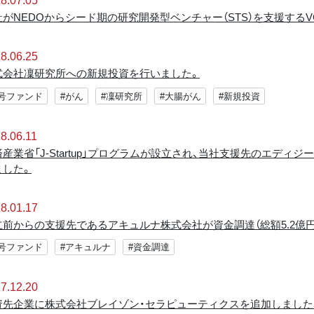
社がNEDOからシード期の研究開発型ベンチャー（STS）を支援する
8.06.25
式会社凜研究所への新規投資を行いました。
2号ファンド
#がん
#凜研究所
#大腸がん
#新規投資
8.06.11
産業省「J-Startup」プログラムが設立され、当社支援先のエディジー
ました。
8.01.17
立前からの支援先であるアキュルナ株式会社が資金調達（総額5.2億
2号ファンド
#アキュルナ
#資金調達
7.12.20
資先企業に株式会社ブレイゾン・セラピューティクスを追加しました