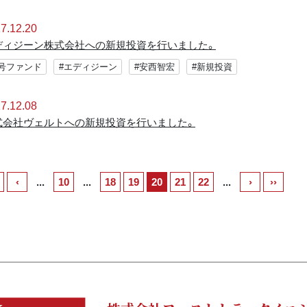
7.12.20
ディジーン株式会社への新規投資を行いました。
2号ファンド
#エディジーン
#安西智宏
#新規投資
7.12.08
式会社ヴェルトへの新規投資を行いました。
‹
...
10
...
18
19
20
21
22
...
›
››