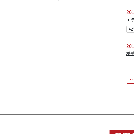
201
エ
#
201
株
‹‹