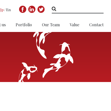
Jp
En
 us
Portfolio
Our Team
Value
Contact