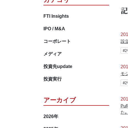
記
FTI Insights
IPO / M&A
201
コーポレート
設
#
メディア
投資先update
201
モ
投資実行
#
アーカイブ
201
P
た。
2026
年
201