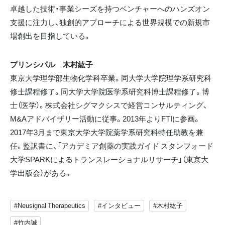
卓越した技術・事業シーズを持つベンチャーへのハンズオン
支援に注力し、独創的アプローチによる世界規模での新規市
場創出を目指している。
プリンシパル 木村紘子
東京大学理学部生物化学科卒業。同大学大学院理学系研究科
修士課程修了。同大学大学院医学系研究科博士課程修了。博
士（医学）。株式会社シグマクシスで経営コンサルティング、
M&Aアドバイザリー活動に従事。2013年よりFTIに参画。
2017年3月まで東京大学大学院薬学系研究科特任助教を兼
任。監訳書に、「アカデミア創薬の実践ガイド スタンフォード
大学SPARKによるトランスレーショナルリサーチ」（東京大
学出版会）がある。
#Neusignal Therapeutics
#インタビュー
#木村紘子
#竹内誠