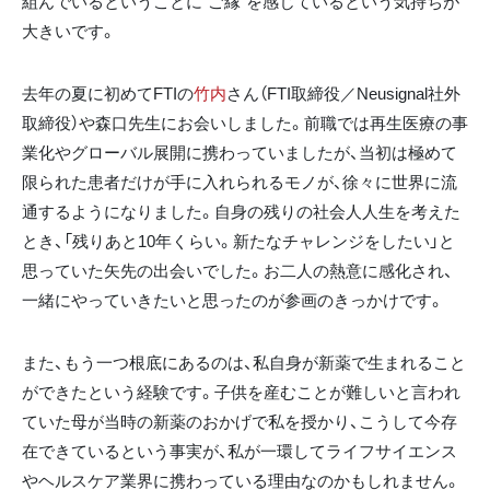
組んでいるということに“ご縁”を感じているという気持ちが
大きいです。
去年の夏に初めてFTIの
竹内
さん（FTI取締役／Neusignal社外
取締役）や森口先生にお会いしました。前職では再生医療の事
業化やグローバル展開に携わっていましたが、当初は極めて
限られた患者だけが手に入れられるモノが、徐々に世界に流
通するようになりました。自身の残りの社会人人生を考えた
とき、「残りあと10年くらい。新たなチャレンジをしたい」と
思っていた矢先の出会いでした。お二人の熱意に感化され、
一緒にやっていきたいと思ったのが参画のきっかけです。
また、もう一つ根底にあるのは、私自身が新薬で生まれること
ができたという経験です。子供を産むことが難しいと言われ
ていた母が当時の新薬のおかげで私を授かり、こうして今存
在できているという事実が、私が一環してライフサイエンス
やヘルスケア業界に携わっている理由なのかもしれません。