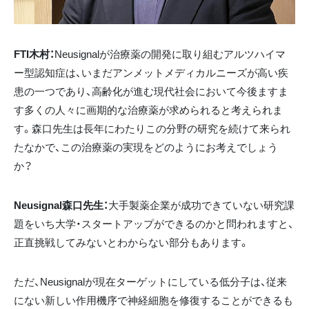
FTI木村：
Neusignalが治療薬の開発に取り組むアルツハイマ
ー型認知症は、いまだアンメットメディカルニーズが高い疾
患の一つであり、高齢化が進む現代社会において今後ますま
す多くの人々に画期的な治療薬が求められると考えられま
す。森口先生は長年にわたりこの分野の研究を続けて来られ
たなかで、この治療薬の実現をどのようにお考えでしょう
か？
Neusignal森口先生：
大手製薬企業が成功できていない研究課
題をいち大学・スタートアップができるのかと問われますと、
正直挑戦してみないとわからない部分もあります。
ただ、Neusignalが現在ターゲットにしている低分子は、従来
にない新しい作用機序で神経細胞を修復することができるも