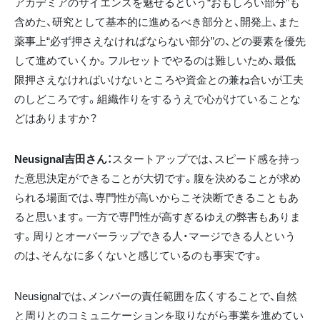
アカデミアのサイエンスを魅せるという“おもしろい部分”も
含めた、研究として基本的に進めるべき部分と、開発上、また
薬事上“必ず押さえなければならない部分”の、どの要素を優先
して進めていくか。フルセットでやるのは難しいため、最低
限押さえなければいけないところや資金との兼ね合いが工夫
のしどころです。組織作りをするうえで心がけていることな
どはありますか？
Neusignal吉田さん：
スタートアップでは、スピード感を持っ
た意思決定ができることが大切です。腹を決めることが求め
られる場面では、専門性が高いからこそ決断できることもあ
ると思います。一方で専門性が高すぎるゆえの弊害もありま
す。周りとオーバーラップできる人・マージできる人という
のは、そんなに多くないと感じているのも事実です。
Neusignalでは、メンバーの責任範囲を広くすることで、自然
と周りとのコミュニケーションを取りながら事業を進めてい