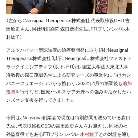
（左から：Neusignal Therapeutics株式会社 代表取締役CEO 吉
田欣史さん、同社特別顧問 森口茂樹先生、FTIプリンシパル木
村紘子）
アルツハイマー型認知症の治療薬開発に取り組むNeusignal
Therapeutics株式会社（以下、Neusignal）。株式会社ファストト
ラックイニシアティブ（以下、FTI）は、国立大学法人東北大学
准教授の森口茂樹先生による研究シーズの事業化に向けカン
パニークリエーションから携わり、2022年4月の創業後も
追加
投資
を行うなど、医療・ヘルスケア分野への強みを活かしたハ
ンズオン支援を行ってきました。
今回は、Neusignal創業者で現在は特別顧問を務めている森口
先生、代表取締役CEOの吉田欣史さんをお迎えし、同社の社
外監査役でもあるFTIプリンシパル・
木村紘子
との対談を通し