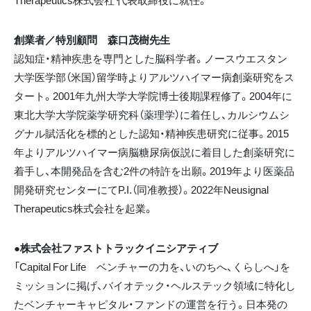
創業者／特別顧問 森口茂樹先生
認知症・精神疾患を専門とした脳科学者。ノースウエスタン
大学医学部（米国）留学時よりアルツハイマー病創薬研究をス
タート。2001年九州大学大学院博士後期課程修了。2004年に
東北大学大学院薬学研究科（薬理学）に着任し、カルシウムシ
グナル賦活化を標的とした認知・精神疾患研究に従事。2015
年よりアルツハイマー病脳糖尿病仮説に着目した創薬研究に
着手し、本開発品を含む2件の特許を出願。2019年より医薬品
開発研究センターにてP.I.（同准教授）。2022年Neusignal
Therapeutics株式会社を起業。
●株式会社ファストトラックイニシアティブ
「Capital For Life ベンチャーの力を、いのちへ、くらしへ」を
ミッションに掲げ、バイオテック・ヘルステック領域に特化し
たベンチャーキャピタル・ファンドの運営を行う。日本発の