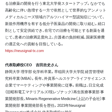
る治療薬の開発を行う東北大学発スタートアップ。なかでも
高齢化に伴い急増する一方で依然として世界的なアンメット
メディカルニーズ領域のアルツハイマー型認知症について、
新規作用機序を有する低分子医薬品の開発に取り組む。経口
剤として安定供給でき、在宅での治療を可能とする創薬を通
じて、患者の治療満足度向上、介護者の負担軽減、国家医療費
の適正化への貢献を目指している。
https://neusignal-tx.com
代表取締役CEO 吉田欣史さん
静岡大学 理学部 化学科卒業。早稲田大学大学院 経営管理研
究科卒業（MBA）。長年、外資系ヘルスケア・ライフサイエンス
企業でマーケティングや事業開発に従事。前職は、日立化成
（旧昭和電工マテリアルズ/現レゾナック）再生医療事業部 事
業開発部長、Minaris Regenerative Medicine（上記の子会社）事
業開発部 事業開発部長を歴任。2023年Neusignal
Therapeutics株式会社 代表取締役に就任。