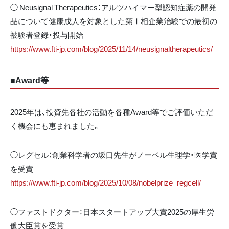
◯ Neusignal Therapeutics：アルツハイマー型認知症薬の開発
品について健康成人を対象とした第Ⅰ相企業治験での最初の
被験者登録・投与開始
https://www.fti-jp.com/blog/2025/11/14/neusignaltherapeutics/
■Award等
2025年は、投資先各社の活動を各種Award等でご評価いただ
く機会にも恵まれました。
◯レグセル：創業科学者の坂口先生がノーベル生理学・医学賞
を受賞
https://www.fti-jp.com/blog/2025/10/08/nobelprize_regcell/
◯ファストドクター：日本スタートアップ大賞2025の厚生労
働大臣賞を受賞