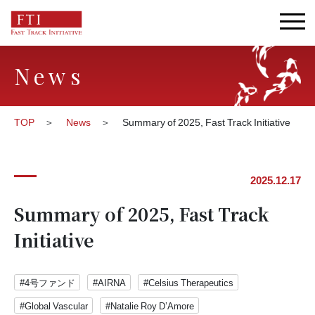
News
TOP
News
Summary of 2025, Fast Track Initiative
2025.12.17
Summary of 2025, Fast Track
Initiative
#4号ファンド
#AIRNA
#Celsius Therapeutics
#Global Vascular
#Natalie Roy D’Amore