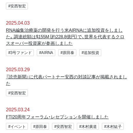
#安西智宏
2025.04.03
RNA編集治療薬の開発を行う米AIRNAに追加投資をしまし
た。調達総額は$155M（約228.8億円）で、世界を代表するクロ
スオーバー投資家が参画しました
#3号ファンド
#AIRNA
#原田泰
#追加投資
2025.03.29
『読売新聞』に代表パートナー安西の対談記事が掲載されまし
た
#安西智宏
2025.03.24
FTI20周年フォーラム・レセプションを開催しました
#イベント
#原田泰
#安西智宏
#木村廣道
#木村紘子