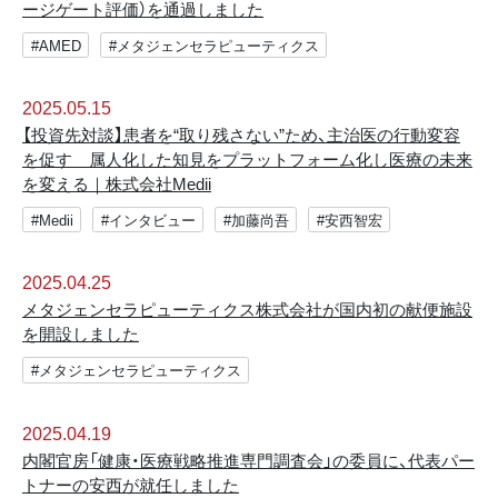
ージゲート評価）を通過しました
#AMED
#メタジェンセラピューティクス
2025.05.15
【投資先対談】患者を“取り残さない”ため、主治医の行動変容
を促す 属人化した知見をプラットフォーム化し医療の未来
を変える｜株式会社Medii
#Medii
#インタビュー
#加藤尚吾
#安西智宏
2025.04.25
メタジェンセラピューティクス株式会社が国内初の献便施設
を開設しました
#メタジェンセラピューティクス
2025.04.19
内閣官房「健康・医療戦略推進専門調査会」の委員に、代表パー
トナーの安西が就任しました