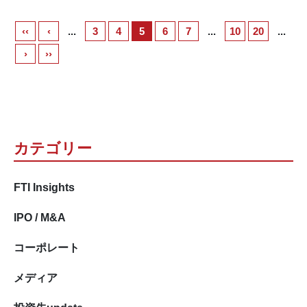
‹‹
‹
...
3
4
5
6
7
...
10
20
...
›
››
カテゴリー
FTI Insights
IPO / M&A
コーポレート
メディア
投資先update