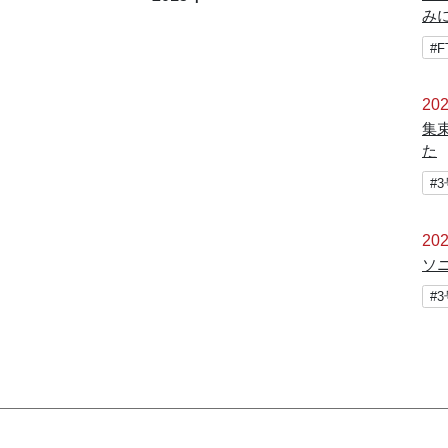
み
#
202
集
た
#
202
ソ
#