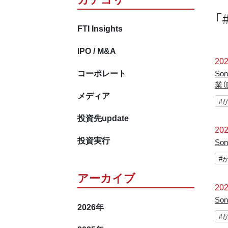
「
FTI Insights
IPO / M&A
202
コーポレート
So
業（
メディア
#
投資先update
202
投資実行
So
#
アーカイブ
202
So
2026
年
#