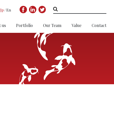
Jp
En
 us
Portfolio
Our Team
Value
Contact