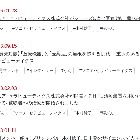
6.01.28
ニア・セラピューティクス株式会社がシリーズC資⾦調達（第⼀弾）を
がん
#ソニア・セラピューティクス
#木村紘子
#膵がん
3.09.15
投資先対談】「医療機器」と「医薬品」の垣根を超える挑戦 “重さのあ
ラピューティクス
3号ファンド
#インタビュー
#がん
#ソニア・セラピューティクス
3.02.03
ニア・セラピューティクス株式会社が開発するHIFU治療装置を用
いて、被験者への治療が開始されました
がん
#ソニア・セラピューティクス
#木村紘子
#膵がん
3.01.11
FTIメンバー紹介：プリンシパル・木村紘子】日本発のサイエンスで