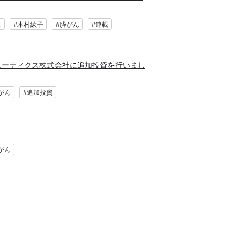
ス
#木村紘子
#膵がん
#連載
ピューティクス株式会社に追加投資を行いまし
がん
#追加投資
がん