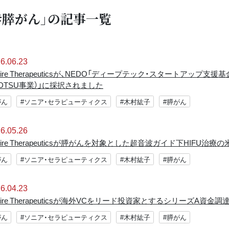
#膵がん」の記事一覧
6.06.23
nire Therapeuticsが、NEDO「ディープテック・スタートア
DTSU事業）」に採択されました
がん
#ソニア・セラピューティクス
#木村紘子
#膵がん
6.05.26
nire Therapeuticsが膵がんを対象とした超⾳波ガイド下HIF
がん
#ソニア・セラピューティクス
#木村紘子
#膵がん
6.04.23
nire Therapeuticsが海外VCをリード投資家とするシリーズA資
がん
#ソニア・セラピューティクス
#木村紘子
#膵がん