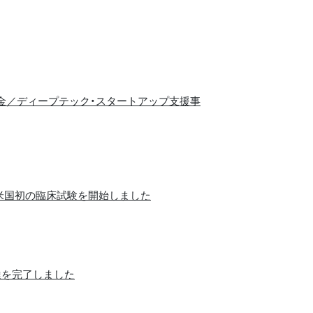
ップ支援基金／ディープテック・スタートアップ支援事
U治療の⽶国初の臨床試験を開始しました
金調達を完了しました