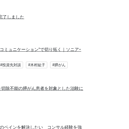
完了しました
るコミュニケーション”で切り拓く｜ソニア・
#投資先対談
#木村紘子
#膵がん
いた切除不能の膵がん患者を対象とした治験に
人々のペインを解決したい コンサル経験を強