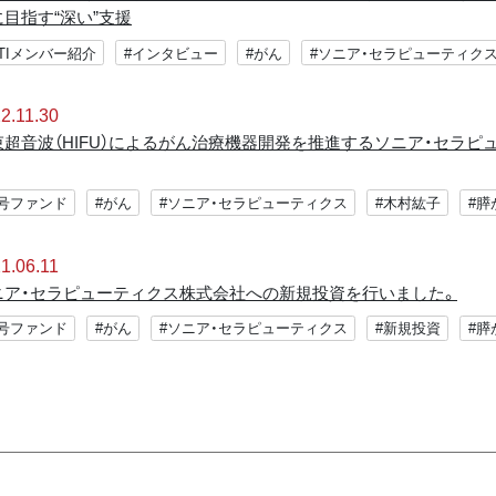
に目指す“深い”支援
FTIメンバー紹介
#インタビュー
#がん
#ソニア・セラピューティク
2.11.30
束超音波（HIFU）によるがん治療機器開発を推進するソニア・セラ
3号ファンド
#がん
#ソニア・セラピューティクス
#木村紘子
#膵
1.06.11
ニア・セラピューティクス株式会社への新規投資を行いました。
3号ファンド
#がん
#ソニア・セラピューティクス
#新規投資
#膵