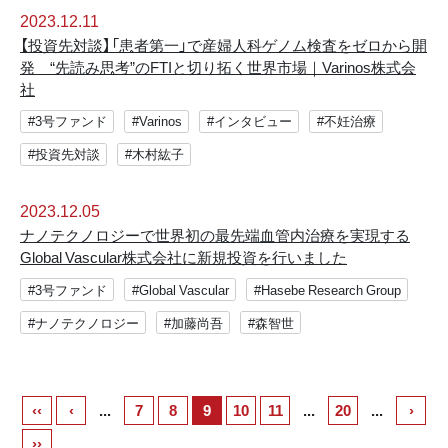
2023.12.11
【投資先対談】「患者第一」で産婦人科ゲノム検査をゼロから開
発 “先読み思考”のFTIと切り拓く世界市場｜Varinos株式会
社
#3号ファンド
#Varinos
#インタビュー
#不妊治療
#投資先対談
#木村紘子
2023.12.05
ナノテクノロジーで世界初の最先端血管内治療を実現する
Global Vascular株式会社に新規投資を行いました
#3号ファンド
#Global Vascular
#Hasebe Research Group
#ナノテクノロジー
#加藤尚吾
#森智世
‹‹
‹
...
7
8
9
10
11
...
20
...
›
››