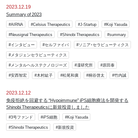
2023.12.19
Summary of 2023
#AIRNA
#Celsius Therapeutics
#J-Startup
#Koji Yasuda
#Neusignal Therapeutics
#Shinobi Therapeutics
#summary
#インタビュー
#セルファイバ
#ソニア・セラピューティクス
#メタジェンセラピューティクス
#メンタルヘルステクノロジーズ
#凜研究所
#原田泰
#安西智宏
#木村紘子
#松尾和廣
#桐谷啓太
#竹内誠
2023.12.12
免疫拒絶を回避する “Hypoimmune” iPS細胞療法を開発する
Shinobi Therapeuticsに新規投資しました
#3号ファンド
#iPS細胞
#Koji Yasuda
#Shinobi Therapeutics
#新規投資